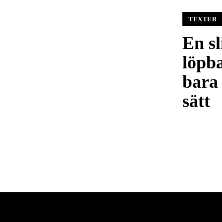
TEXTER
En sl
löpb
bara 
sätt