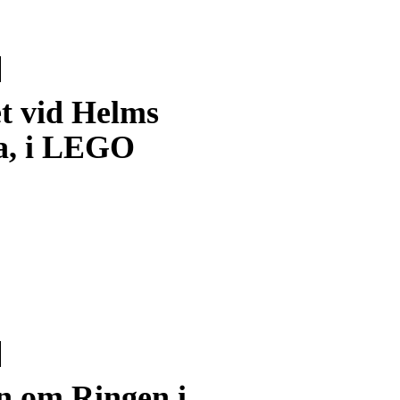
et vid Helms
ta, i LEGO
n om Ringen i