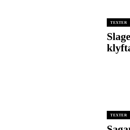
TEXTER
Slag
klyf
TEXTER
Saga