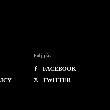
Följ på:
FACEBOOK
TWITTER
LICY