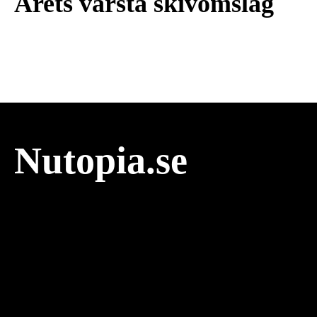
Årets värsta skivomslag
Nutopia.se