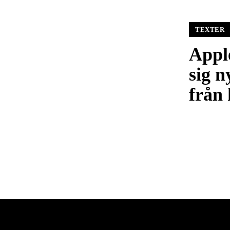
TEXTER
Apple
sig n
från