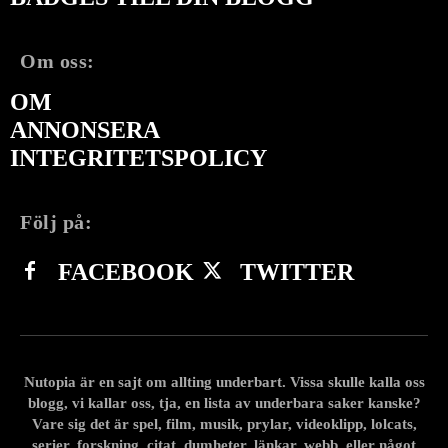
Om oss:
OM
ANNONSERA
INTEGRITETSPOLICY
Följ på:
FACEBOOK
TWITTER
Nutopia är en sajt om allting underbart. Vissa skulle kalla oss
blogg, vi kallar oss, tja, en lista av underbara saker kanske?
Vare sig det är spel, film, musik, prylar, videoklipp, lolcats,
serier, forskning, citat, dumheter, länkar, webb, eller något