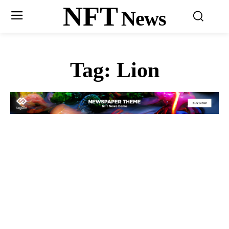
NFT
News
Tag:
Lion