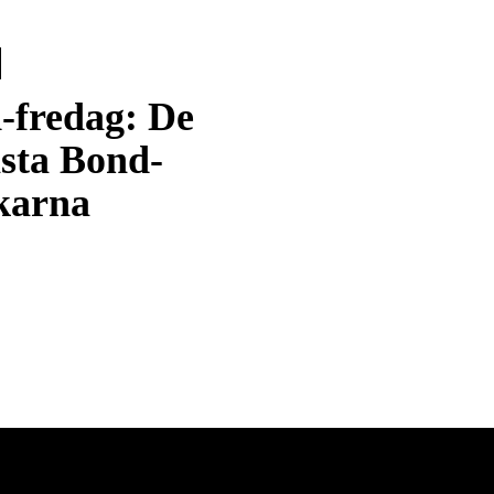
-fredag: De
ästa Bond-
karna