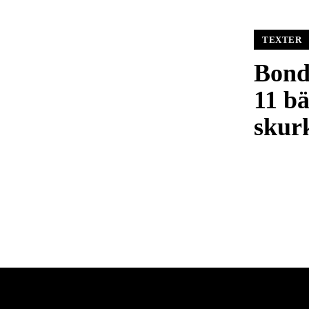
TEXTER
Bond
11 b
skur