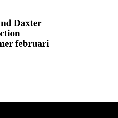
and Daxter
ction
er februari