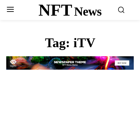
NFT
News
Tag:
iTV