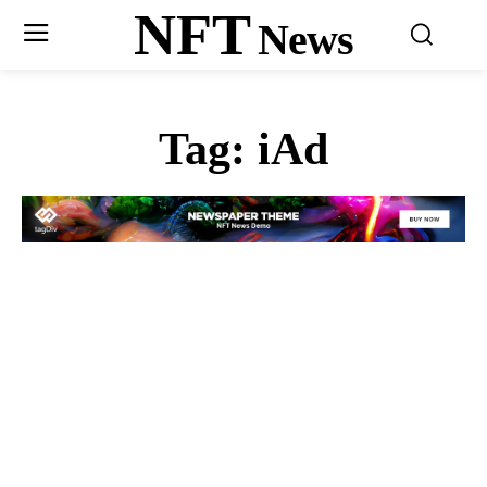
NFT
News
Tag:
iAd