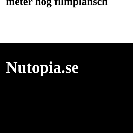
meter hög filmplansch
Nutopia.se