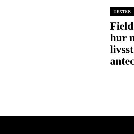
TEXTER
Field
hur 
livsst
ante