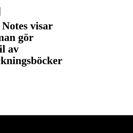
 Notes visar
man gör
il av
ckningsböcker