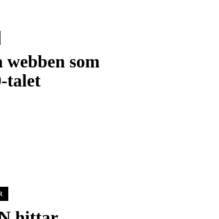
a webben som
-talet
R
 hittar