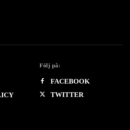
Följ på:
FACEBOOK
TWITTER
LICY