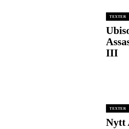
TEXTER
Ubis
Assas
III
TEXTER
Nytt 