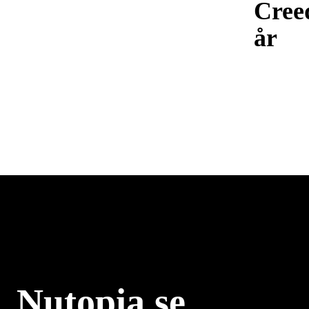
Cree
år
Nutopia.se