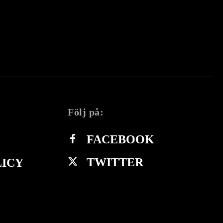
Följ på:
FACEBOOK
TWITTER
LICY