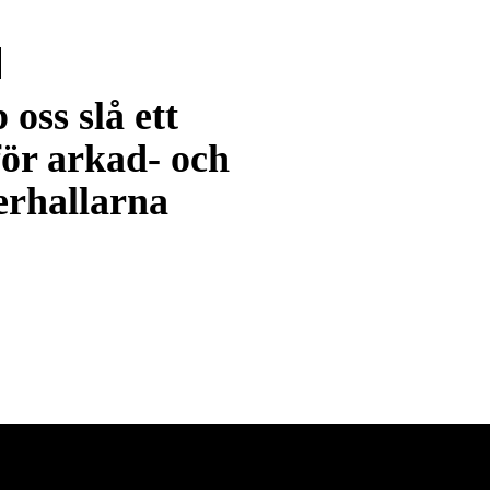
 oss slå ett
för arkad- och
erhallarna