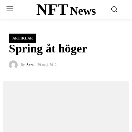
NFT
News
ARTIKLAR
Spring åt höger
By
Sara
29 maj, 2012