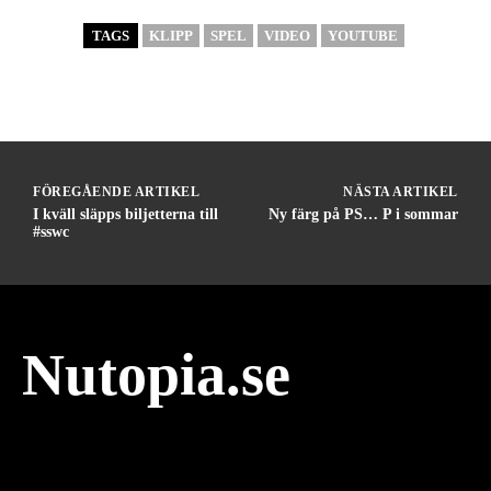
TAGS
KLIPP
SPEL
VIDEO
YOUTUBE
FÖREGÅENDE ARTIKEL
NÄSTA ARTIKEL
I kväll släpps biljetterna till
Ny färg på PS… P i sommar
#sswc
Nutopia.se