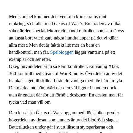
Med storspel kommer det även ofta krimskrams runt
omkring, så i fallet med Gears of War 3. En i raden av olika
saker är den specialdekorerade handkontrollen som ska få oss
att kasta bort ytterligare några hundralappar på det vi gillar
allra mest. Men det är faktiskt lite mer än bara en
handkontroll man får.
Spelbloggen
lägger vantarna på ett
exemplar och ser efter.
Okej, huvuddelen är ju så klart kontrollen. En vanlig Xbox
360-kontroll med Gears of War 3-motiv. Överdelen är av det
blanka slaget till skillnad från de vanliga med lite hårdare yta.
Det märks inte nämnvärt när den väl ligger i handen dock,
utan är endast där för att förhöja designen. En design man får
tycka vad man vill om.
Den klassiska Gears of War-loggan med dödskallen pryder
högerdelen av dosan som annars är av det blodröda slaget.
Batteriluckan under går i svart liksom styrsparkarna och