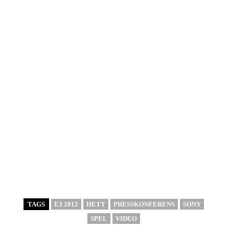
TAGS
E3 2012
HETT
PRESSKONFERENS
SONY
SPEL
VIDEO