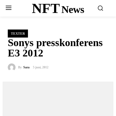
NFT
News
TEXTER
Sonys presskonferens
E3 2012
By
Sara
5 juni, 2012