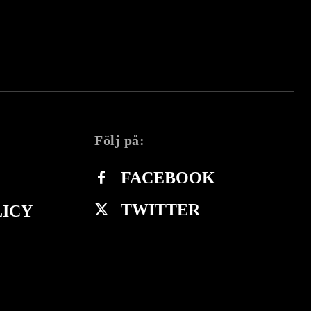
Följ på:
FACEBOOK
TWITTER
LICY