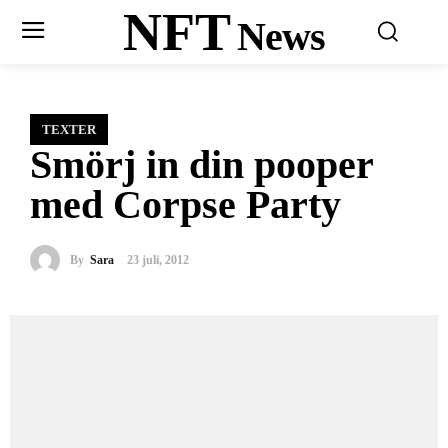
NFT
News
TEXTER
Smörj in din pooper
med Corpse Party
By
Sara
23 juli, 2012