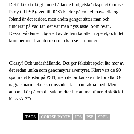
Det faktiskt riktigt underhållande budgetskräckspelet Corpse
Party till PSP (även till iOS) bjuder på en hel massa dialog.
Ibland är det seriöst, men andra gånger sitter man och
funderar på vad fan det var man nyss läste. Som ovan.
Dessa två damer utgör ett av de fem kapitlen i spelet, och det
kommer mer från dom som ni kan se här under.
Classy! Och underhållande. Det ger faktiskt spelet lite mer av
det redan unika som genomsyrar äventyret. Klart värt de 90
spänn det kostar på PSN, men det är kanske inte för alla. Och
några smärre tekniska missöden får man räkna med. Men
annars, kör på om du suktar efter lite animeinfluerad skräck i
klassisk 2D.
TAGS
CORPSE PARTY
IOS
PSP
SPEL