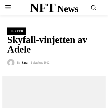
NFT
News
TEXTER
Skyfall-vinjetten av
Adele
By
Sara
2 oktober, 2012