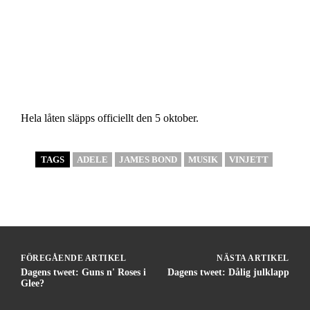
Hela låten släpps officiellt den 5 oktober.
TAGS
ADELE
JAMES BOND
MUSIK
VINJETT
FÖREGÅENDE ARTIKEL
NÄSTA ARTIKEL
Dagens tweet: Guns n' Roses i
Dagens tweet: Dålig julklapp
Glee?