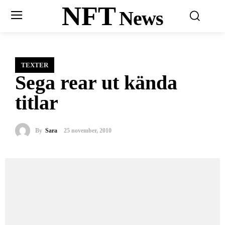
NFT
News
TEXTER
Sega rear ut kända
titlar
By
Sara
25 november, 2010