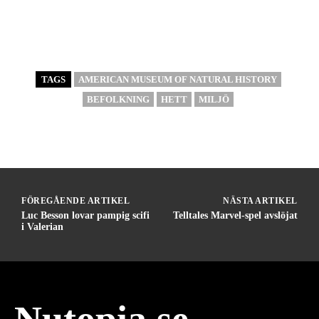
TAGS
AMERICAN MUSEUM OF NATURAL HISTORY
BEFOLKNING
HETT
MILJÖ
FÖREGÅENDE ARTIKEL
NÄSTA ARTIKEL
Luc Besson lovar pampig scifi
Telltales Marvel-spel avslöjat
i Valerian