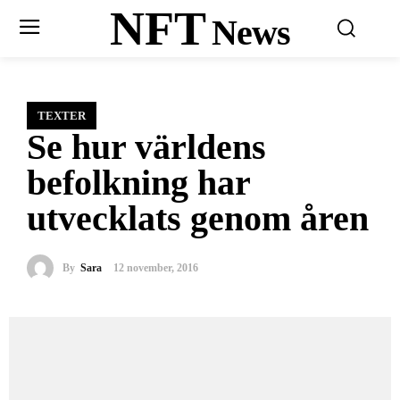
NFT
News
TEXTER
Se hur världens
befolkning har
utvecklats genom åren
By
Sara
12 november, 2016