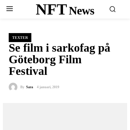
NFT
News
TEXTER
Se film i sarkofag på
Göteborg Film
Festival
By
Sara
4 januari, 2019