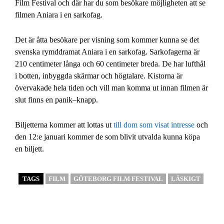
Film Festival och där har du som besökare möjligheten att se
filmen Aniara i en sarkofag.
Det är åtta besökare per visning som kommer kunna se det
svenska rymddramat Aniara i en sarkofag. Sarkofagerna är
210 centimeter långa och 60 centimeter breda. De har lufthål
i botten, inbyggda skärmar och högtalare. Kistorna är
övervakade hela tiden och vill man komma ut innan filmen är
slut finns en panik–knapp.
Biljetterna kommer att lottas ut
till dom som visat intresse
och
den 12:e januari kommer de som blivit utvalda kunna köpa
en biljett.
TAGS
FILM
GÖTEBORG FILM FESTIVAL
LÄSKIGT