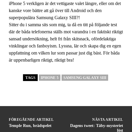
iPhone 5 verkligen är det vettigaste valet längre, eller om det
kanske vore bättre att gå över till Android och den
superpopulära Samsung Galaxy SIII?!
Sitter du i samma sits som mig, ta då en titt på följande test
där de båda telefonerna ställs mot varandra i en faktiskt riktigt
sansad undersökning, helt fri från skitsnack, ofördelaktiga
vinklingar och fanboyism. Lyssna, lär och skapa dig en egen
uppfattning om vilken lur som passar just dig bäst. För båda
är uppenbarligen riktigt, riktigt bra!
TAGS
IPHONE 5
SAMSUNG GALAXY SIII
FÖREGÅENDE ARTIKEL
NÄSTA ARTIKEL
Temple Run, brädspelet
Dagens tweet: Täby-mysteriet
löst