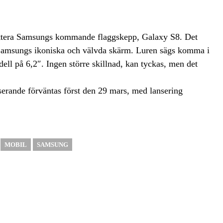
trättera Samsungs kommande flaggskepp, Galaxy S8. Det
 Samsungs ikoniska och välvda skärm. Luren sägs komma i
ll på 6,2″. Ingen större skillnad, kan tyckas, men det
nserande förväntas först den 29 mars, med lansering
MOBIL
SAMSUNG