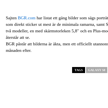
Sajten
BGR.com
har listat ett gäng bilder som sägs por
som direkt sticker ut mest är de minimala ramarna, samt
två modeller, en med skärmstorleken 5,8″ och en Plus-mode
återstår att se.
BGR påstår att bilderna är äkta, men ett officiellt utanno
månaden efter.
TAGS
GALAXY S8