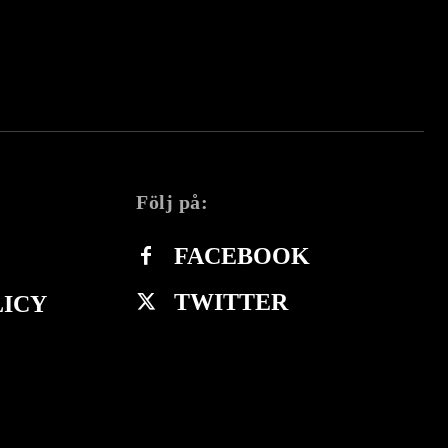
Följ på:
FACEBOOK
TWITTER
LICY