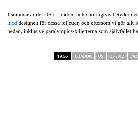
I sommar är det OS i London, och naturligtvis betyder det 
med
designen för dessa biljetter, och eftersom vi gör allt f
nedan, inklusive paralympics-biljetterna som självfallet 
TAGS
LONDON
OS
OS 2012
PAR