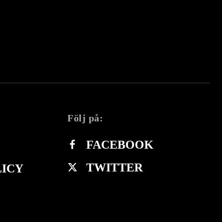
Följ på:
FACEBOOK
TWITTER
LICY