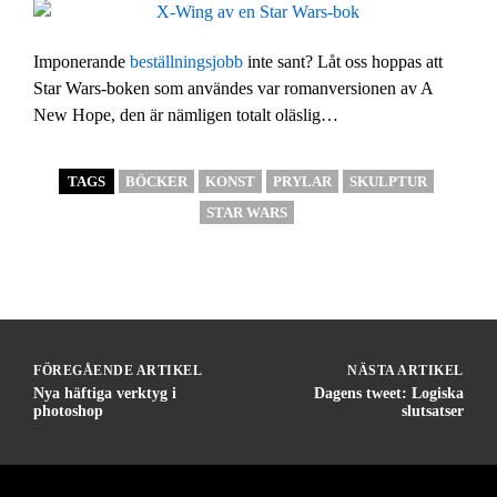
Imponerande
beställningsjobb
inte sant? Låt oss hoppas att
Star Wars-boken som användes var romanversionen av A
New Hope, den är nämligen totalt oläslig…
TAGS
BÖCKER
KONST
PRYLAR
SKULPTUR
STAR WARS
FÖREGÅENDE ARTIKEL
NÄSTA ARTIKEL
Nya häftiga verktyg i
Dagens tweet: Logiska
photoshop
slutsatser