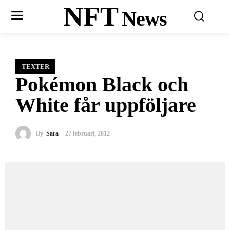
NFT
News
TEXTER
Pokémon Black och
White får uppföljare
By
Sara
27 februari, 2012