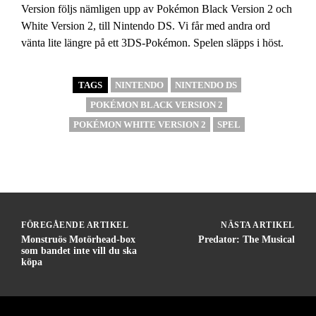
Version följs nämligen upp av Pokémon Black Version 2 och
White Version 2, till Nintendo DS. Vi får med andra ord
vänta lite längre på ett 3DS-Pokémon. Spelen släpps i höst.
TAGS
NINTENDO
NINTENDO DS
POKÉMON BLACK VERSION 2
POKÉMON WHITE VERSION 2
SPEL
FÖREGÅENDE ARTIKEL
NÄSTA ARTIKEL
Monstruös Motörhead-box
Predator: The Musical
som bandet inte vill du ska
köpa