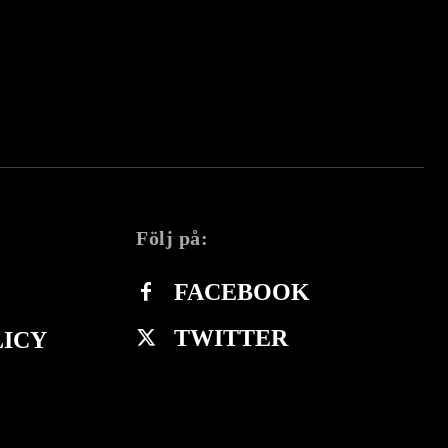
Följ på:
FACEBOOK
TWITTER
LICY