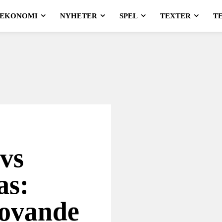
EKONOMI
NYHETER
SPEL
TEXTER
T
 vs
as:
lovande