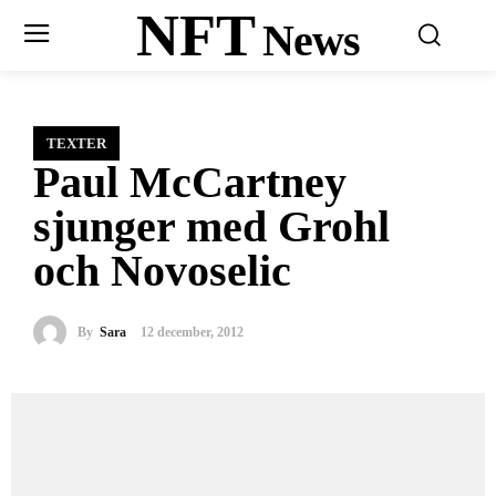
NFT
News
TEXTER
Paul McCartney
sjunger med Grohl
och Novoselic
By
Sara
12 december, 2012