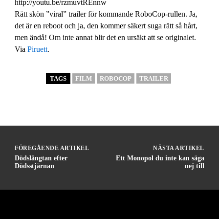
http://youtu.be/rzmuvtREnnw
Rätt skön ”viral” trailer för kommande RoboCop-rullen. Ja,
det är en reboot och ja, den kommer säkert suga rätt så hårt,
men ändå! Om inte annat blir det en ursäkt att se originalet.
Via
Piruett
.
TAGS
FILM
ROBOCOP
TRAILER
FÖREGÅENDE ARTIKEL
NÄSTA ARTIKEL
Dödslängtan efter
Ett Monopol du inte kan säga
Dödsstjärnan
nej till