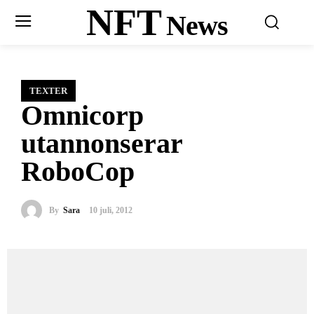
NFT
News
TEXTER
Omnicorp
utannonserar
RoboCop
By
Sara
10 juli, 2012