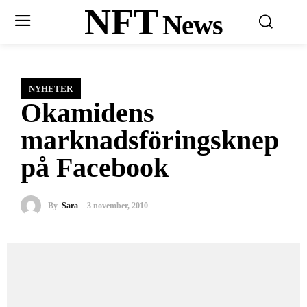
NFT
News
NYHETER
Okamidens
marknadsföringsknep
på Facebook
By
Sara
3 november, 2010