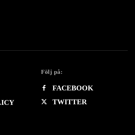
Följ på:
FACEBOOK
TWITTER
LICY