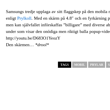
Samsungs tredje upplaga av sitt flaggskep på den mobila 
enligt
Prylkoll
. Med en skärm på 4.8″ och en fyrkärning pr
men kan självfallet införskaffas ”billigare” med diverse
under som visar den onödiga men riktigt balla popup-vide
http://youtu.be/D683O1YeozY
Den skärmen…
*drool*
TAGS
MOBIL
PRYLAR
S