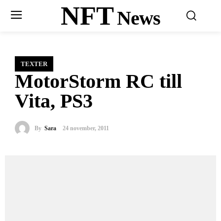
NFT
News
TEXTER
MotorStorm RC till
Vita, PS3
By
Sara
24 november, 2011