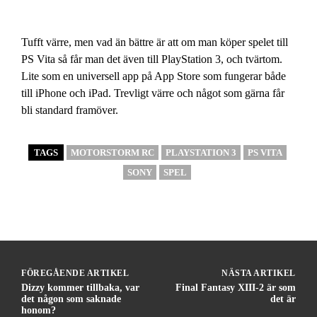
Tufft värre, men vad än bättre är att om man köper spelet till
PS Vita så får man det även till PlayStation 3, och tvärtom.
Lite som en universell app på App Store som fungerar både
till iPhone och iPad. Trevligt värre och något som gärna får
bli standard framöver.
TAGS
MOTORSTORM RC
PLAYSTATION 3
PS VITA
SONY
SPEL
FÖREGÅENDE ARTIKEL
NÄSTA ARTIKEL
Dizzy kommer tillbaka, var
Final Fantasy XIII-2 är som
det någon som saknade
det är
honom?