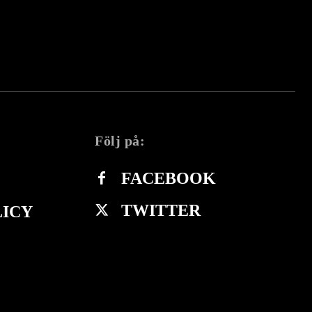
Följ på:
FACEBOOK
TWITTER
LICY