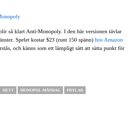
lir så klart Anti-Monopoly. I den här versionen tävlar
änster. Spelet kostar $23 (runt 150 spänn)
hos Amazon
stås, och känns som ett lämpligt sätt att sätta punkt för
HETT
MONOPOL-MÅNDAG
PRYLAR