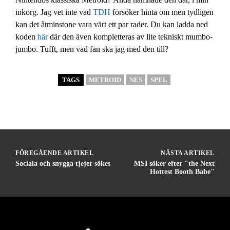
inkorg. Jag vet inte vad
TDH
försöker hinta om men tydligen
kan det åtminstone vara värt ett par rader. Du kan ladda ned
koden
här
där den även kompletteras av lite tekniskt mumbo-
jumbo. Tufft, men vad fan ska jag med den till?
TAGS
METROID
NES
SPEL
FÖREGÅENDE ARTIKEL
NÄSTA ARTIKEL
Sociala och snygga tjejer sökes
MSI söker efter "the Next
Hottest Booth Babe"