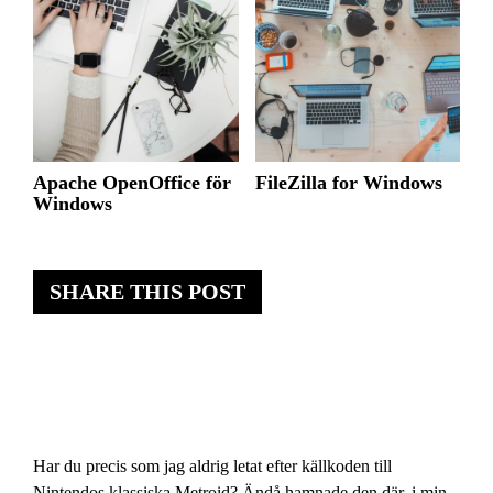
Apache OpenOffice för
FileZilla for Windows
Windows
SHARE THIS POST
Har du precis som jag aldrig letat efter källkoden till
Nintendos klassiska Metroid? Ändå hamnade den där, i min