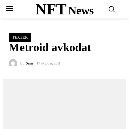
NFT
News
TEXTER
Metroid avkodat
By
Sara
17 oktober, 2011