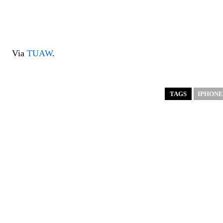
Via
TUAW
.
TAGS
IPHONE