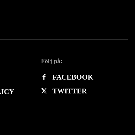
Följ på:
FACEBOOK
TWITTER
LICY