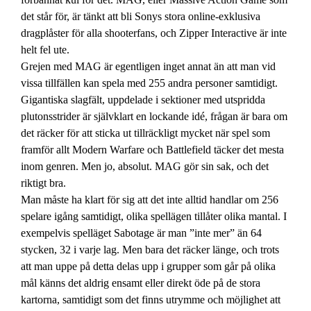
det står för, är tänkt att bli Sonys stora online-exklusiva
dragplåster för alla shooterfans, och Zipper Interactive är inte
helt fel ute.
Grejen med MAG är egentligen inget annat än att man vid
vissa tillfällen kan spela med 255 andra personer samtidigt.
Gigantiska slagfält, uppdelade i sektioner med utspridda
plutonsstrider är självklart en lockande idé, frågan är bara om
det räcker för att sticka ut tillräckligt mycket när spel som
framför allt Modern Warfare och Battlefield täcker det mesta
inom genren. Men jo, absolut. MAG gör sin sak, och det
riktigt bra.
Man måste ha klart för sig att det inte alltid handlar om 256
spelare igång samtidigt, olika spellägen tillåter olika mantal. I
exempelvis spelläget Sabotage är man ”inte mer” än 64
stycken, 32 i varje lag. Men bara det räcker länge, och trots
att man uppe på detta delas upp i grupper som går på olika
mål känns det aldrig ensamt eller direkt öde på de stora
kartorna, samtidigt som det finns utrymme och möjlighet att