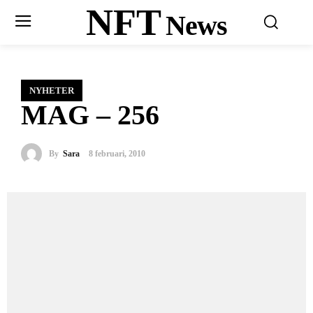
NFT
News
NYHETER
MAG – 256
By
Sara
8 februari, 2010