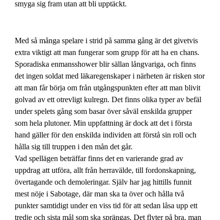
smyga sig fram utan att bli upptäckt.
Med så många spelare i strid på samma gång är det givetvis
extra viktigt att man fungerar som grupp för att ha en chans.
Sporadiska enmansshower blir sällan långvariga, och finns
det ingen soldat med läkaregenskaper i närheten är risken stor
att man får börja om från utgångspunkten efter att man blivit
golvad av ett otrevligt kulregn. Det finns olika typer av befäl
under spelets gång som basar över såväl enskilda grupper
som hela plutoner. Min uppfattning är dock att det i första
hand gäller för den enskilda individen att förstå sin roll och
hålla sig till truppen i den mån det går.
Vad spellägen beträffar finns det en varierande grad av
uppdrag att utföra, allt från herravälde, till fordonskapning,
övertagande och demoleringar. Själv har jag hittills funnit
mest nöje i Sabotage, där man ska ta över och hålla två
punkter samtidigt under en viss tid för att sedan låsa upp ett
tredje och sista mål som ska sprängas. Det flyter på bra, man