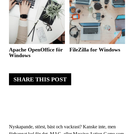
Apache OpenOffice för
FileZilla for Windows
Windows
SHARE THIS POST
Nyskapande, störst, bäst och vackrast? Kanske inte, men
förbannat kul för det. MAG, eller Massive Action Game som