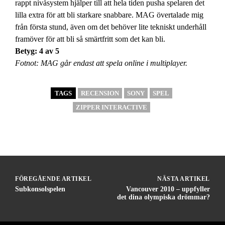
rappt nivåsystem hjälper till att hela tiden pusha spelaren det
lilla extra för att bli starkare snabbare. MAG övertalade mig
från första stund, även om det behöver lite tekniskt underhåll
framöver för att bli så smärtfritt som det kan bli.
Betyg: 4 av 5
Fotnot: MAG går endast att spela online i multiplayer.
TAGS
RECENSION
SONY
SPEL
ZIPPER INTERACTIVE
FÖREGÅENDE ARTIKEL
NÄSTA ARTIKEL
Subkonsolspelen
Vancouver 2010 – uppfyller
det dina olympiska drömmar?