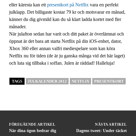
eller käresta kan ett
presentkort på Netflix
vara en perfekt
julklapp. Det billigaste kostar 79 kr och motsvarar en månad,
känner du dig givmild kan du så klart ladda kortet med fler
månader.
När julafton sedan har varit och ditt paket är överlämnat och
öppnat är det bara att starta Netflix på din iOS-enhet, dator,
Xbox 360 eller annan valfri mediespelare som kan köra
Netflix nu för tiden (de är ju ganska många vid det här laget)
och luta sig tillbaka i soffan. Julen är räddad! Halleluja!
TAGS
JULKALENDER 2012
NETFLIX
PRESENTKORT
FÖREGÅENDE ARTIKEL
NÄSTA ARTIKEL
När dina ögon bedrar dig
Dagens tweet: Under täcket