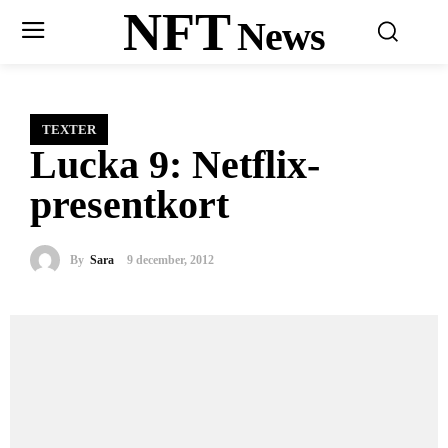
NFT
News
TEXTER
Lucka 9: Netflix-
presentkort
By
Sara
9 december, 2012