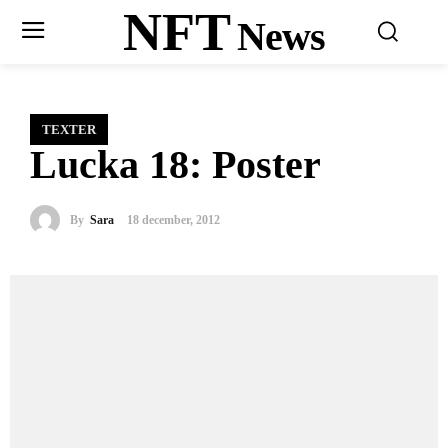
NFT
News
TEXTER
Lucka 18: Poster
By
Sara
18 december, 2012