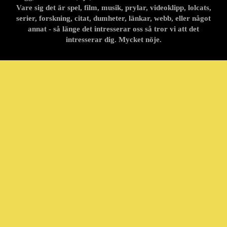
Vare sig det är spel, film, musik, prylar, videoklipp, lolcats,
serier, forskning, citat, dumheter, länkar, webb, eller något
annat - så länge det intresserar oss så tror vi att det
intresserar dig. Mycket nöje.