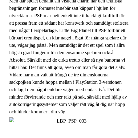
Men där spelet behållit sin visuella charm har den tekniska
begränsningen formatet innebär satt käppar i hjulen för
utvecklarna. PSP:n är helt enkelt inte tillräckligt kraftfull för
att pressa fram ett sådant här konstverk och samtidigt stoltsera
med något flerspelarläge. Little Big Planet till PSP förblir ett
bärbart eremitspel, en klar nagel i ögat för många spelare där
ute, vågar jag påstå. Men samtidigt är det ett spel som i allra
högsta grad fungerar för den ensamme spelaren också.
Absolut. Särskilt med de cirka trettio eller så nya banorna vi
hittar här. Det finns att göra, även om man får göra det själv.
Vidare har man valt att frångå de tre dimensionerna
sackpojken kunde hoppa mellan i PlayStation 3-versionen
och tagit den något enklare vägen med endast två. Det blir
mindre förvirrande och mer rakt på sak, särskilt med hjälp av
autokorrigeringssystemet som väljer rätt väg åt dig när hopp
och hinder kommer i din väg.