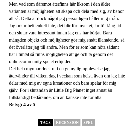
Men vad som däremot återfinns här liksom i den äldre
varianten är möjligheten att skapa och dela med sig, av banor
alltså. Detta är dock något jag personligen håller mig ifrån.
Jag orkar helt enkelt inte, det blir för mycket, tar för lång tid
och slutar vara intressant innan jag ens har börjat. Bara
mängden objekt och möjligheter gör mig smått illamående, så
det överlåter jag till andra. Men för er som kan nöta sådant
här i timtal så finns möjligheten att ge och ta genom det
onlinecommunity spelet erbjuder.
Det hela mynnar dock ut i en gemytlig upplevelse jag
återvänder till vilken dag i veckan som helst, även om jag inte
delar med mig av egna kreationer och bara spelar för mig
själv. För i slutändan är Little Big Planet inget annat än
fullständigt bedårande, om än kanske inte för alla.
Betyg: 4 av 5
TAGS
RECENSION
SPEL