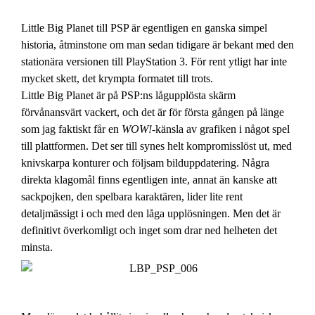
Little Big Planet till PSP är egentligen en ganska simpel
historia, åtminstone om man sedan tidigare är bekant med den
stationära versionen till PlayStation 3. För rent ytligt har inte
mycket skett, det krympta formatet till trots.
Little Big Planet är på PSP:ns lågupplösta skärm
förvånansvärt vackert, och det är för första gången på länge
som jag faktiskt får en
WOW!
-känsla av grafiken i något spel
till plattformen. Det ser till synes helt kompromisslöst ut, med
knivskarpa konturer och följsam bilduppdatering. Några
direkta klagomål finns egentligen inte, annat än kanske att
sackpojken, den spelbara karaktären, lider lite rent
detaljmässigt i och med den låga upplösningen. Men det är
definitivt överkomligt och inget som drar ned helheten det
minsta.