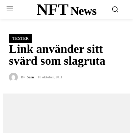
NFT
News
TEXTER
Link använder sitt
svärd som slagruta
By
Sara
10 oktober, 2011