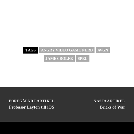
TAGS
ANGRY VIDEO GAME NERD
AVGN
JAMES ROLFE
SPEL
FÖREGÅENDE ARTIKEL
NÄSTA ARTIKEL
Professor Layton till iOS
Bricks of War