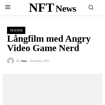
NFT
News
TEXTER
Långfilm med Angry
Video Game Nerd
By
Sara
18 oktober, 2011