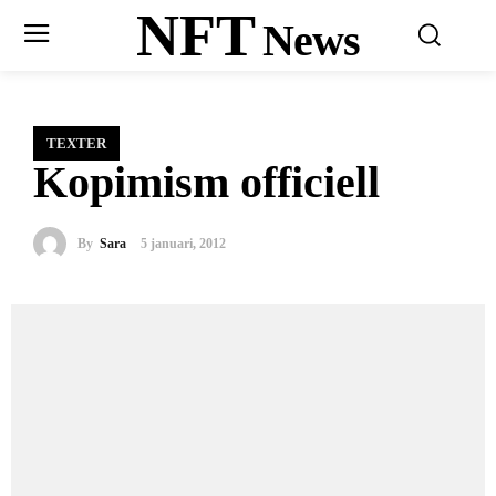
NFT
News
TEXTER
Kopimism officiell
By
Sara
5 januari, 2012