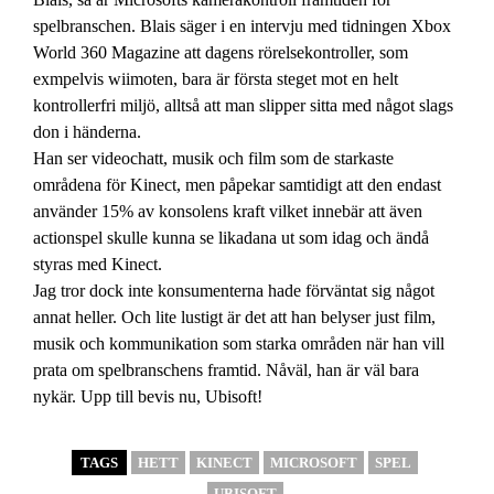
spelbranschen. Blais säger i en intervju med tidningen Xbox
World 360 Magazine att dagens rörelsekontroller, som
exmpelvis wiimoten, bara är första steget mot en helt
kontrollerfri miljö, alltså att man slipper sitta med något slags
don i händerna.
Han ser videochatt, musik och film som de starkaste
områdena för Kinect, men påpekar samtidigt att den endast
använder 15% av konsolens kraft vilket innebär att även
actionspel skulle kunna se likadana ut som idag och ändå
styras med Kinect.
Jag tror dock inte konsumenterna hade förväntat sig något
annat heller. Och lite lustigt är det att han belyser just film,
musik och kommunikation som starka områden när han vill
prata om spelbranschens framtid. Nåväl, han är väl bara
nykär. Upp till bevis nu, Ubisoft!
TAGS
HETT
KINECT
MICROSOFT
SPEL
UBISOFT