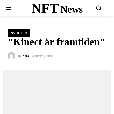
NFT
News
NYHETER
"Kinect är framtiden"
By
Sara
5 augusti, 2010