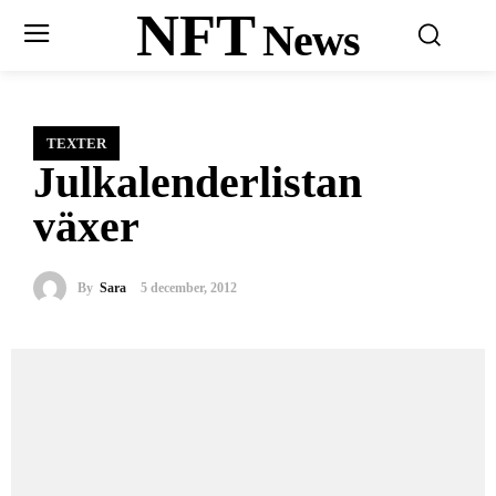
NFT
News
TEXTER
Julkalenderlistan
växer
By
Sara
5 december, 2012