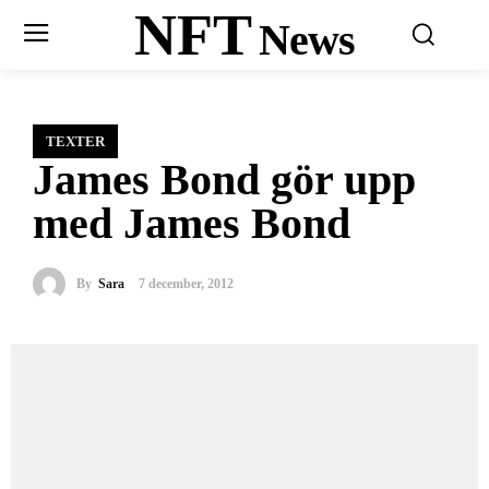
NFT
News
TEXTER
James Bond gör upp
med James Bond
By
Sara
7 december, 2012