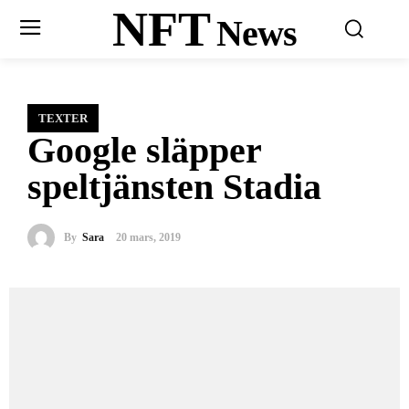
NFT
News
TEXTER
Google släpper
speltjänsten Stadia
By
Sara
20 mars, 2019