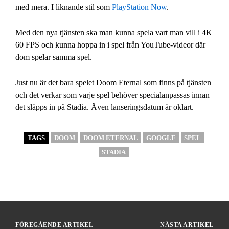
med mera. I liknande stil som
PlayStation Now
.
Med den nya tjänsten ska man kunna spela vart man vill i 4K
60 FPS och kunna hoppa in i spel från YouTube-videor där
dom spelar samma spel.
Just nu är det bara spelet Doom Eternal som finns på tjänsten
och det verkar som varje spel behöver specialanpassas innan
det släpps in på Stadia. Även lanseringsdatum är oklart.
TAGS
DOOM
DOOM ETERNAL
GOOGLE
SPEL
STADIA
FÖREGÅENDE ARTIKEL
NÄSTA ARTIKEL