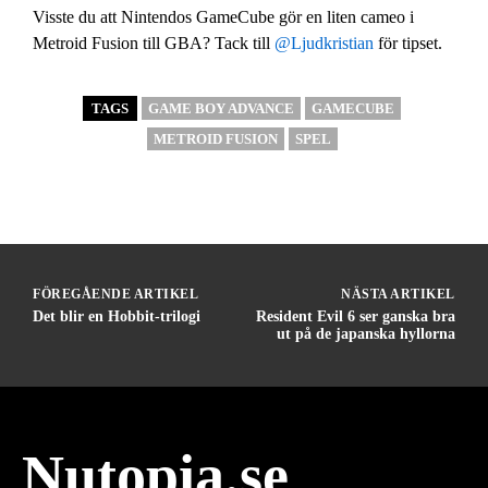
Visste du att Nintendos GameCube gör en liten cameo i
Metroid Fusion till GBA? Tack till
@Ljudkristian
för tipset.
TAGS
GAME BOY ADVANCE
GAMECUBE
METROID FUSION
SPEL
FÖREGÅENDE ARTIKEL
NÄSTA ARTIKEL
Det blir en Hobbit-trilogi
Resident Evil 6 ser ganska bra
ut på de japanska hyllorna
Nutopia.se