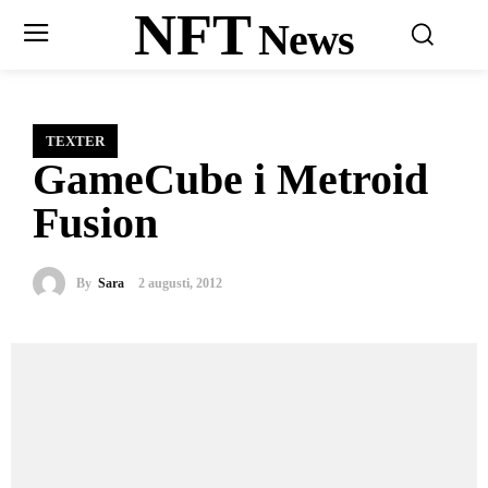
NFT
News
TEXTER
GameCube i Metroid
Fusion
By
Sara
2 augusti, 2012